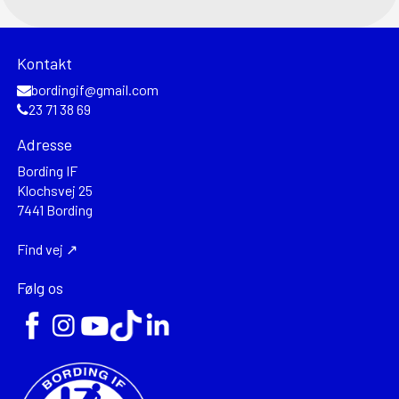
Kontakt
bordingif@gmail.com
23 71 38 69
Adresse
Bording IF
Klochsvej 25
7441 Bording
Find vej ↗
Følg os