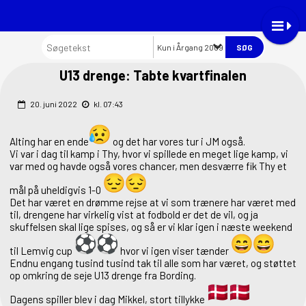
Kun i Årgang 2009
U13 drenge: Tabte kvartfinalen
20. juni 2022
kl. 07:43
Alting har en ende
og det har vores tur i JM også.
Vi var i dag til kamp i Thy, hvor vi spillede en meget lige kamp, vi
var med og havde også vores chancer, men desværre fik Thy et
mål på uheldigvis 1-0
Det har været en drømme rejse at vi som trænere har været med
til, drengene har virkelig vist at fodbold er det de vil, og ja
skuffelsen skal lige spises, og så er vi klar igen i næste weekend
til Lemvig cup
hvor vi igen viser tænder
Endnu engang tusind tusind tak til alle som har været, og støttet
op omkring de seje U13 drenge fra Bording.
Dagens spiller blev i dag Mikkel, stort tillykke