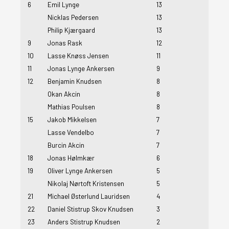
6
Emil Lynge
13
Nicklas Pedersen
13
Philip Kjærgaard
13
9
Jonas Rask
12
10
Lasse Knøss Jensen
11
11
Jonas Lynge Ankersen
9
12
Benjamin Knudsen
8
Okan Akcin
8
Mathias Poulsen
8
15
Jakob Mikkelsen
7
Lasse Vendelbo
7
Burcin Akcin
7
18
Jonas Hølmkær
6
19
Oliver Lynge Ankersen
5
Nikolaj Nørtoft Kristensen
5
21
Michael Østerlund Lauridsen
4
22
Daniel Stistrup Skov Knudsen
3
23
Anders Stistrup Knudsen
2