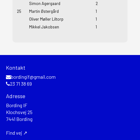
Simon Agergaard
2
25
Martin Østergård
1
Oliver Møller Liltorp
1
Mikkel Jakobsen
1
Kontakt
bordingif@gmail.com
23 71 38 69
Adresse
Bording IF
Klochsvej 25
7441 Bording
Find vej ↗