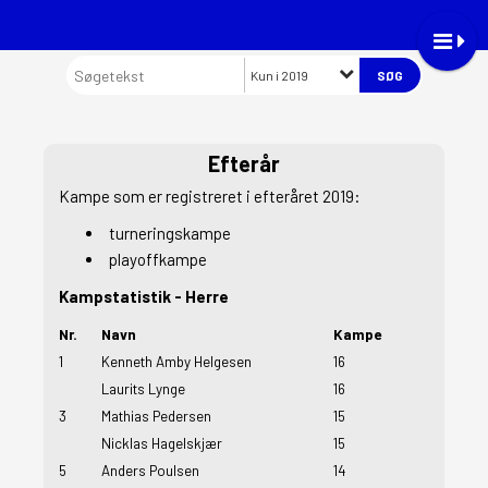
Kun i 2019
Efterår
Kampe som er
registreret i efteråret 2019
:
turneringskampe
playoffkampe
Kampstatistik - Herre
Nr.
Navn
Kampe
1
Kenneth Amby Helgesen
16
Laurits Lynge
16
3
Mathias Pedersen
15
Nicklas Hagelskjær
15
5
Anders Poulsen
14