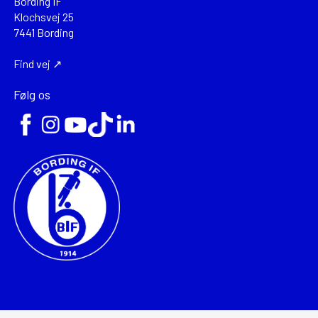
Bording IF
Klochsvej 25
7441 Bording
Find vej ↗
Følg os