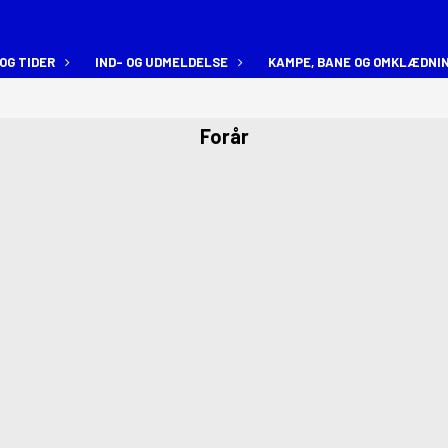
OG TIDER
IND- OG UDMELDELSE
KAMPE, BANE OG OMKLÆDNI
Forår