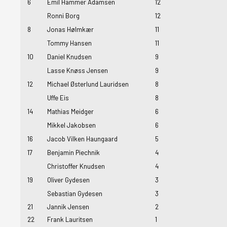
6
Emil Hammer Adamsen
12
Ronni Borg
12
8
Jonas Hølmkær
11
Tommy Hansen
11
10
Daniel Knudsen
9
Lasse Knøss Jensen
9
12
Michael Østerlund Lauridsen
8
Uffe Eis
8
14
Mathias Meidger
6
Mikkel Jakobsen
6
16
Jacob Vilken Haungaard
5
17
Benjamin Piechnik
4
Christoffer Knudsen
4
19
Oliver Gydesen
3
Sebastian Gydesen
3
21
Jannik Jensen
2
22
Frank Lauritsen
1