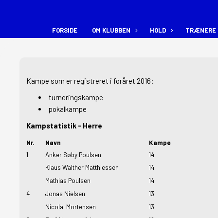
FORSIDE
OM KLUBBEN
HOLD
TRÆNERE 
Kampe som er
registreret i foråret 2016
:
turneringskampe
pokalkampe
Kampstatistik - Herre
Nr.
Navn
Kampe
1
Anker Søby Poulsen
14
Klaus Walther Matthiessen
14
Mathias Poulsen
14
4
Jonas Nielsen
13
Nicolai Mortensen
13