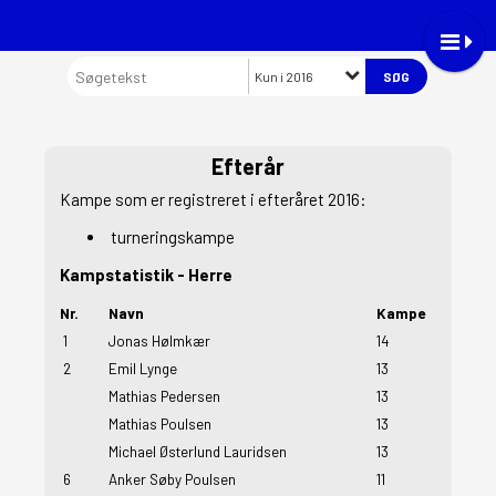
Kun i 2016
Efterår
Kampe som er
registreret i efteråret 2016
:
turneringskampe
Kampstatistik - Herre
Nr.
Navn
Kampe
1
Jonas Hølmkær
14
2
Emil Lynge
13
Mathias Pedersen
13
Mathias Poulsen
13
Michael Østerlund Lauridsen
13
6
Anker Søby Poulsen
11