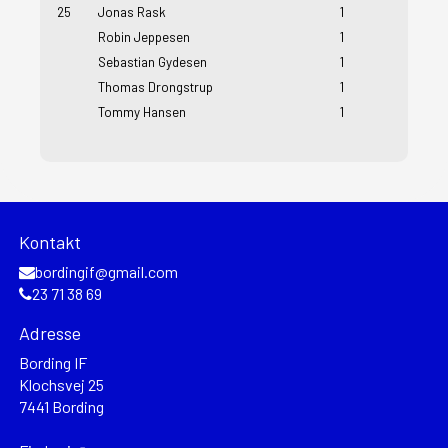
25
Jonas Rask
1
Robin Jeppesen
1
Sebastian Gydesen
1
Thomas Drongstrup
1
Tommy Hansen
1
Kontakt
bordingif@gmail.com
23 71 38 69
Adresse
Bording IF
Klochsvej 25
7441 Bording