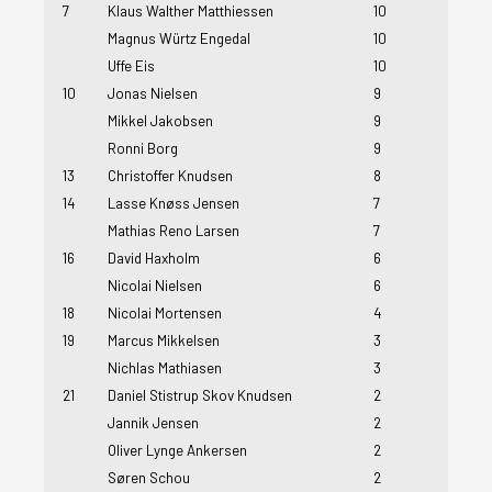
7
Klaus Walther Matthiessen
10
Magnus Würtz Engedal
10
Uffe Eis
10
10
Jonas Nielsen
9
Mikkel Jakobsen
9
Ronni Borg
9
13
Christoffer Knudsen
8
14
Lasse Knøss Jensen
7
Mathias Reno Larsen
7
16
David Haxholm
6
Nicolai Nielsen
6
18
Nicolai Mortensen
4
19
Marcus Mikkelsen
3
Nichlas Mathiasen
3
21
Daniel Stistrup Skov Knudsen
2
Jannik Jensen
2
Oliver Lynge Ankersen
2
Søren Schou
2