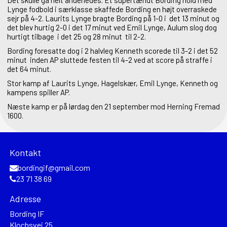
Det skulle gå helt anderledes. Et supertændt Bording hold med
Lynge fodbold i særklasse skaffede Bording en højt overraskede
sejr på 4-2. Laurits Lynge bragte Bording på 1-0 i det 13 minut og
det blev hurtig 2-0 i det 17 minut ved Emil Lynge, Aulum slog dog
hurtigt tilbage i det 25 og 28 minut til 2-2.
Bording foresatte dog i 2 halvleg Kenneth scorede til 3-2 i det 52
minut inden AP sluttede festen til 4-2 ved at score på straffe i
det 64 minut.
Stor kamp af Laurits Lynge, Hagelskær, Emil Lynge, Kenneth og
kampens spiller AP.
Næste kamp er på lørdag den 21 september mod Herning Fremad
1600.
Kontakt
bordingif@gmail.com
23 71 38 69
Adresse
Bording IF
Klochsvej 25