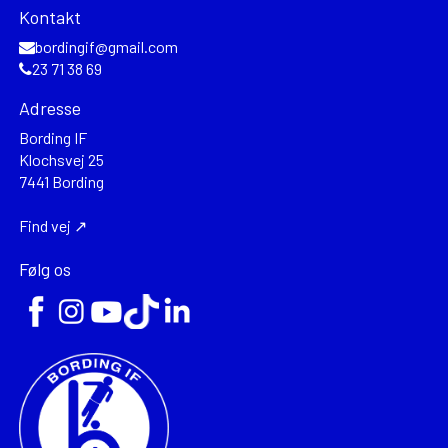
Kontakt
bordingif@gmail.com
23 71 38 69
Adresse
Bording IF
Klochsvej 25
7441 Bording
Find vej ↗
Følg os