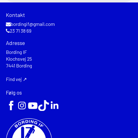
Kontakt
bordingif@gmail.com
23 71 38 69
Adresse
Bording IF
Klochsvej 25
7441 Bording
Find vej ↗
Følg os