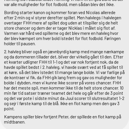
var alle muligheder for flot fodbold, men sådan blev det ikke.
Bording starter kanon og kommer foran ved Nicolas allerede
efter 2 min og vi styrer derefter spillet. Men halvlegs i halvlegen
overtager FHH mere af spillet dog uden at tilspiller sig de helt
store chancer og dem der er tager Nicklas i målet sig flot af.
Varmen var hård ved spillerne og det blev mere en halvleg hvor
der blev kæmpet om hver bold istedet for flot fodbold. Føringen
holder til pausen.
2. halvleg bliver også en jævnbyrdig kamp med mange nærkampe
og da dommeren tillader det, bliver der virkelig gået til den. Efter
et kvarter udligner FHH til 1-1 og det var nok fortjent nok, da de
havde spillet bedst i 2. halvleg, vi havde svært ved at få spillet til
at køre, så det blev istedet til mange lange bolde. Vi var farlige på
de kontraer vi fik, da FHH gik lang frem og gav os muligheder for
bolde i dybden, men vi kunne ikke scorer på vores chancer. FHH
har det meste spil, men kommer ikke til de helt store chancer. 10
min før tid satser træner teamet det hele og går efter de 3 point
og det var pote i sidste minut da Juul scorer til slutresultatet 1-2
og sejr i første kamp til de blå. Ikke en flot kamp men den gav 3
point.
Kampens spiller blev fortjent Peter, der spillede en flot kamp på
midtbanen.