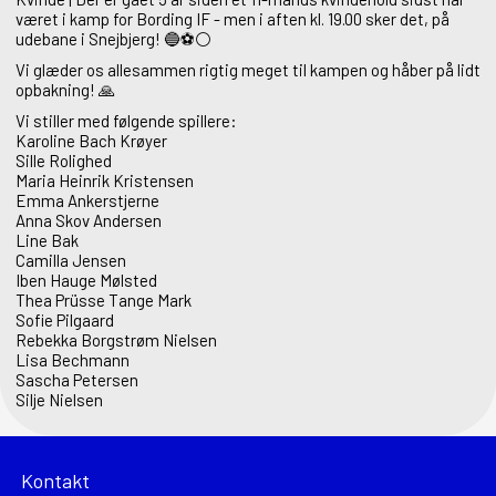
været i kamp for Bording IF - men i aften kl. 19.00 sker det, på
udebane i Snejbjerg!
🔵
⚽️
⚪️
Vi glæder os allesammen rigtig meget til kampen og håber på lidt
opbakning!
🙏
Vi stiller med følgende spillere:
Karoline Bach Krøyer
Sille Rolighed
Maria Heinrik Kristensen
Emma Ankerstjerne
Anna Skov Andersen
Line Bak
Camilla Jensen
Iben Hauge Mølsted
Thea Prüsse Tange Mark
Sofie Pilgaard
Rebekka Borgstrøm Nielsen
Lisa Bechmann
Sascha Petersen
Silje Nielsen
Kontakt