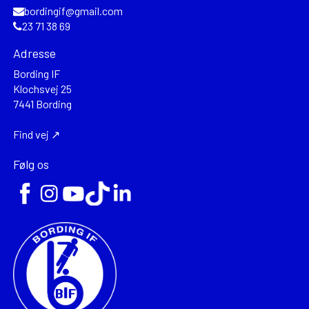
bordingif@gmail.com
23 71 38 69
Adresse
Bording IF
Klochsvej 25
7441 Bording
Find vej ↗
Følg os