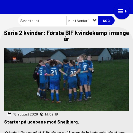
Kun i Senior 1
Serie 2 kvinder: Første BIF kvindekamp i mange
år
16. august 2020
kl. 09:16
Starter på udebane mod Snejbjerg.
Kvinde | Der er gået 5 år siden et 11-mands kvindehold sidst har