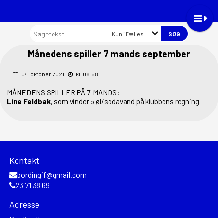
Kun i Fælles
Månedens spiller 7 mands september
04. oktober 2021
kl. 08:58
MÅNEDENS SPILLER PÅ 7-MANDS:
Line Feldbak
, som vinder 5 øl/sodavand på klubbens regning.
Kontakt
bordingif@gmail.com
23 71 38 69
Adresse