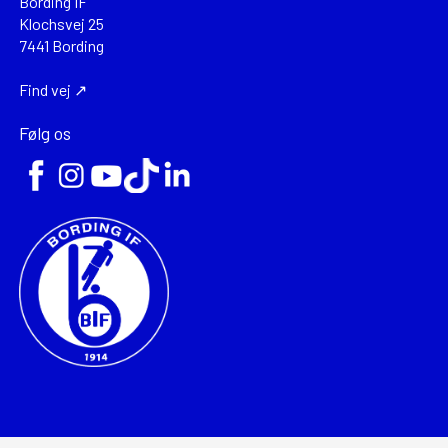
Bording IF
Klochsvej 25
7441 Bording
Find vej ↗
Følg os