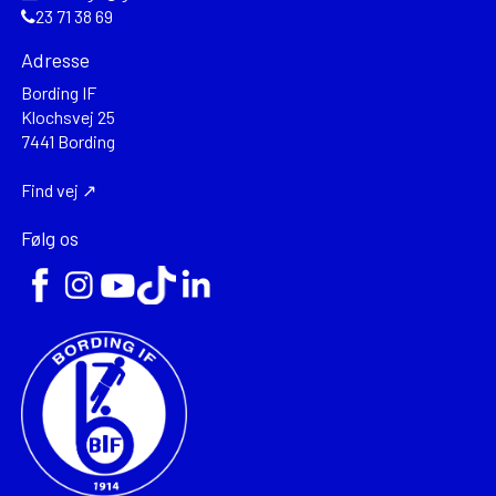
23 71 38 69
Adresse
Bording IF
Klochsvej 25
7441 Bording
Find vej ↗
Følg os