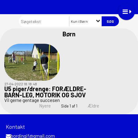
Kun i Børn
Børn
27-04-2022 18:18:48
U5 piger/drenge: FORÆLDRE-
BARN-LEG, MOTORIK OG SJOV
Vil gerne gentage succesen
Nyere
Ældre
Side 1 af 1
Kontakt
bordingif@gmail.com