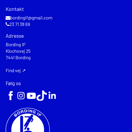
Kontakt
bordingif@gmail.com
23 71 38 69
Adresse
Bording IF
Klochsvej 25
7441 Bording
Find vej ↗
Følg os