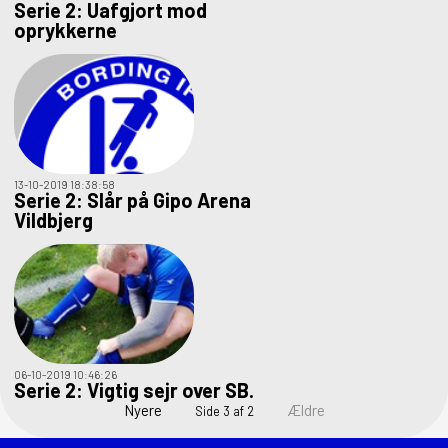
Serie 2: Uafgjort mod
oprykkerne
13-10-2019 18:38:58
Serie 2: Slår på Gipo Arena
Vildbjerg
06-10-2019 10:46:26
Serie 2: Vigtig sejr over SB.
Nyere
Ældre
Side 3 af 2